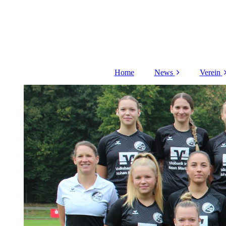
Home
News
Verein
Aufgabenfelder
V
Do
Pla
Plat
Schi
Dat