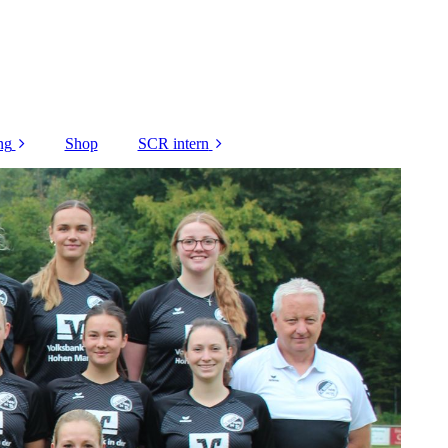
ng
Shop
SCR intern
gen DANKE
Platzbelegung
ei unsere
Jugendabteilung
nsoren
intern
Leitfaden zum
Spielbetrieb