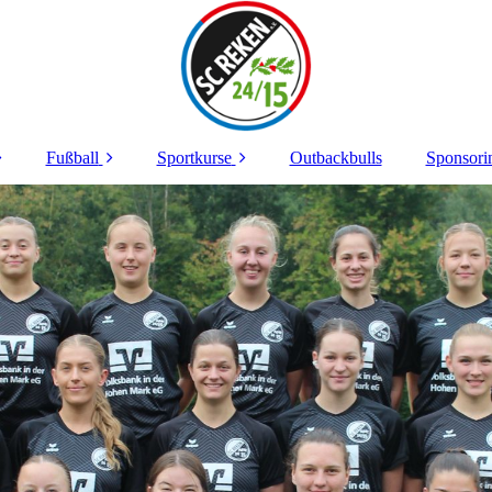
Fußball
Sportkurse
Outbackbulls
Sponsori
orstand
Senioren
Noch freie Plätze
Wir sa
kumente
Junioren
Belegte Kurse
Jobs b
Spo
tzanlagen
Breitensport
zvermietung
edsrichter
enschutz