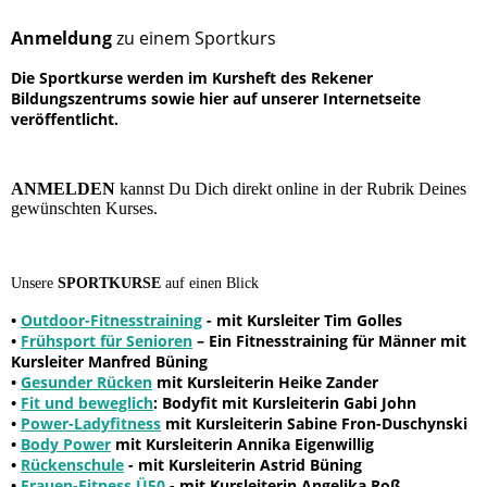
Anmeldung
zu einem Sportkurs
Die Sportkurse werden im Kursheft des Rekener
Bildungszentrums sowie hier auf unserer Internetseite
veröffentlicht.
ANMELDEN
kannst Du Dich direkt online in der Rubrik Deines
gewünschten Kurses.
Unsere
SPORTKURSE
auf einen Blick
•
Outdoor-Fitnesstraining
- mit Kursleiter Tim Golles
•
Frühsport für Senioren
– Ein Fitnesstraining für Männer mit
Kursleiter Manfred Büning
•
Gesunder Rücken
mit Kursleiterin Heike Zander
•
Fit und beweglich
: Bodyfit mit Kursleiterin Gabi John
•
Power-Ladyfitness
mit Kursleiterin Sabine Fron-Duschynski
•
Body Power
mit Kursleiterin Annika Eigenwillig
•
Rückenschule
- mit Kursleiterin Astrid Büning
•
Frauen-Fitness Ü50
- mit Kursleiterin Angelika Roß