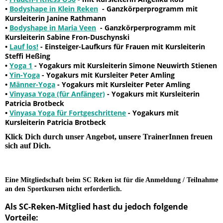
•
Bodyshape in Klein Reken
- Ganzkörperprogramm mit
Kursleiterin Janine Rathmann
•
Bodyshape in Maria Veen
- Ganzkörperprogramm mit
Kursleiterin Sabine Fron-Duschynski
•
Lauf los!
- Einsteiger-Laufkurs für Frauen mit Kursleiterin
Steffi Heßing
Yoga 1
- Yogakurs mit Kursleiterin Simone Neuwirth Stienen
•
•
Yin-Yoga
- Yogakurs mit Kursleiter Peter Amling
•
Männer-Yoga
- Yogakurs mit Kursleiter Peter Amling
•
Vinyasa Yoga (für Anfänger)
- Yogakurs mit Kursleiterin
Patricia Brotbeck
•
Vinyasa Yoga für Fortgeschrittene
- Yogakurs mit
Kursleiterin Patricia Brotbeck
Klick Dich durch unser Angebot, unsere TrainerInnen freuen
sich auf Dich.
Eine Mitgliedschaft beim SC Reken ist für die Anmeldung / Teilnahme
an den Sportkursen nicht erforderlich.
Als SC-Reken-Mitglied hast du jedoch folgende
Vorteile: