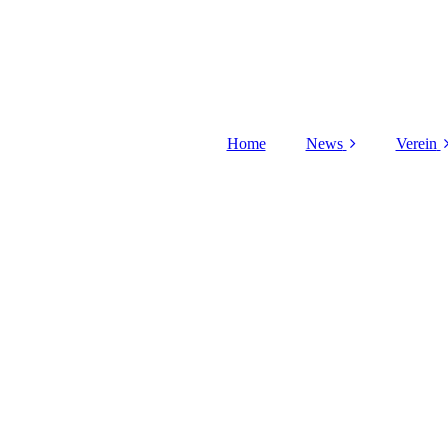
Home
News
Verein
Aufgabenfelder
V
Do
Pla
Plat
Schi
Dat