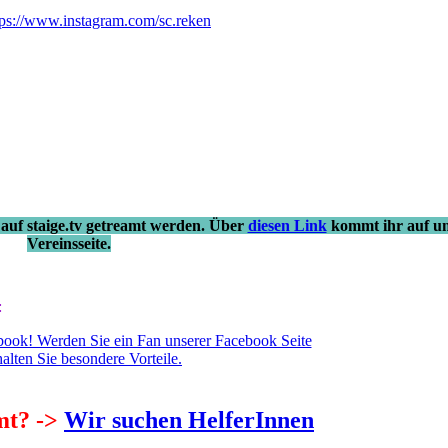
tps://www.instagram.com/sc.reken
auf staige.tv getreamt werden. Über
diesen Link
kommt ihr auf un
Vereinsseite.
:
book! Werden Sie ein Fan unserer Facebook Seite
alten Sie besondere Vorteile.
mt? ->
Wir suchen HelferInnen