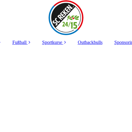
Fußball
Sportkurse
Outbackbulls
Sponsori
orstand
Senioren
Noch freie Plätze
Wir sa
kumente
Junioren
Belegte Kurse
Jobs b
Spo
tzanlagen
Breitensport
zvermietung
edsrichter
enschutz