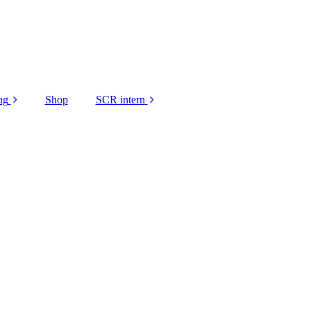
ng
Shop
SCR intern
gen DANKE
Platzbelegung
ei unsere
Jugendabteilung
nsoren
intern
Leitfaden zum
Spielbetrieb