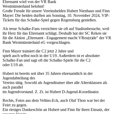
Ehrenamt wird von der VR Bank
Westmünsterland belohnt!
Große Freude für unsere Vereinshelden Hubert Nienhaus und Finn
Mayer: Die beiden durften am Sonntag, 10. November 2024, VIP-
Tickets für das Schalke-Spiel gegen Regensburg genießen.
Als treue Schalke-Fans verzichten sie oft auf Stadionbesuche, weil
ihr Herz für das Ehrenamt schlägt. Deshalb hat der SC Reken sie
für die Aktion „Ehrenamt - Engagement macht VReu(n)de" der VR
Bank Westmünsterland eG vorgeschlagen.
Finn Mayer trainiert die C2 jetzt 2 Jahre und
spielt auch selbst noch in der U19. Außerdem ist er absoluter
Schalke-Fan und sagt oft die Schalke-Spiele für die C2
oder U19 ab.
Hubert ist bereits seit über 35 Jahren ehrenamtlich in der
Jugendabteilung des
Vereins tätig. Sowohl als Jugendtrainer über alle Altersklassen als
auch parallel
im Jugendvorstand. Z. Zt. ist Hubert D-Jugend-Koordinator.
Rechts, Fotos aus dem Veltins-Eck, auch Olaf Thon war bei der
Feier zu gegen.
Ein riesiges Dankeschön an Hubert und Finn für ihren Einsatz, der