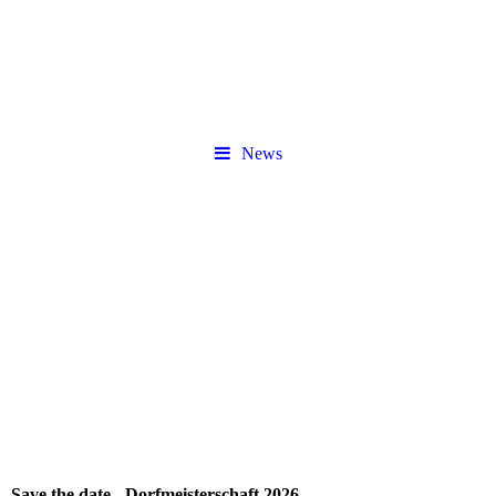
News
Save the date - Dorfmeisterschaft 2026