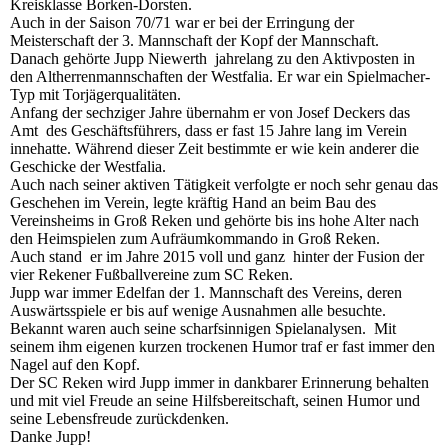
Kreisklasse Borken-Dorsten.
Auch in der Saison 70/71 war er bei der Erringung der
Meisterschaft der 3. Mannschaft der Kopf der Mannschaft.
Danach gehörte Jupp Niewerth jahrelang zu den Aktivposten in
den Altherrenmannschaften der Westfalia. Er war ein Spielmacher-
Typ mit Torjägerqualitäten.
Anfang der sechziger Jahre übernahm er von Josef Deckers das
Amt des Geschäftsführers, dass er fast 15 Jahre lang im Verein
innehatte. Während dieser Zeit bestimmte er wie kein anderer die
Geschicke der Westfalia.
Auch nach seiner aktiven Tätigkeit verfolgte er noch sehr genau das
Geschehen im Verein, legte kräftig Hand an beim Bau des
Vereinsheims in Groß Reken und gehörte bis ins hohe Alter nach
den Heimspielen zum Aufräumkommando in Groß Reken.
Auch stand er im Jahre 2015 voll und ganz hinter der Fusion der
vier Rekener Fußballvereine zum SC Reken.
Jupp war immer Edelfan der 1. Mannschaft des Vereins, deren
Auswärtsspiele er bis auf wenige Ausnahmen alle besuchte.
Bekannt waren auch seine scharfsinnigen Spielanalysen. Mit
seinem ihm eigenen kurzen trockenen Humor traf er fast immer den
Nagel auf den Kopf.
Der SC Reken wird Jupp immer in dankbarer Erinnerung behalten
und mit viel Freude an seine Hilfsbereitschaft, seinen Humor und
seine Lebensfreude zurückdenken.
Danke Jupp!