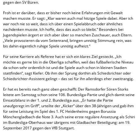
gegen den SV Büren.
Froh ist er darüber, dass er bisher noch keine Erfahrungen mit Gewalt
machen musste. Er sagt: „Klar waren auch mal hitzige Spiele dabei. Aber ich
war noch nie so weit, dass ich über einen Spielabbruch oder ähnliches
nachdenken musste. Ich hoffe, dass das auch so bleibt.“ Besonders bei
Jugendspielen ärgert er sich aber über so manchen Zuschauer, auch Eltern.
„Viele provozieren da vom Seitenrand, bringen unnötig Stimmung rein, was
bis dahin eigentlich ruhige Spiele unnötig aufheizt.“
Für seine Karriere als Referee hat er sich ein klares Ziel gesteckt. „Ich
möchte es gerne bis in die Oberliga schaffen, weil das fußballerische Niveau
da schon sehr ordentlich ist und die Spiele auch schon in kleinen Stadien
stattfinden“, sagt Kiefer. Ob ihm der Sprung dorthin als Schiedsrichter oder
Schiedsrichter-Assistent gelingt – das sei für ihn allerdings eher zweitrangig.
Er hat es bereits nach ganz oben geschafft: Der Ramsdorfer Sören Storks
leitete am Samstag schon seine 106. Bundesliga-Partie und glich damit seine
Einsatzbilanz in der 1. und 2. Bundesliga aus. „Er hatte die Partie
unaufgeregt im Griff“, urteilte der „Kicker“ über den 38-Jährigen und gab ihm
für seine Leistung im Spiel des 1. FC Heidenheims gegen Borussia
Mönchengladbach die Note 3. Auch seine erste reguläre Ansetzung als Schiri
im Bundesliga-Oberhaus war übrigens mit Gladbacher Beteiligung: am 19.
September 2017 gegen den VfB Stuttgart.