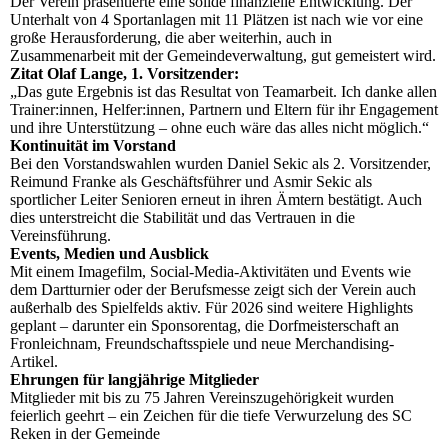
Der Verein präsentierte eine solide finanzielle Entwicklung. Der
Unterhalt von 4 Sportanlagen mit 11 Plätzen ist nach wie vor eine
große Herausforderung, die aber weiterhin, auch in
Zusammenarbeit mit der Gemeindeverwaltung, gut gemeistert wird.
Zitat Olaf Lange, 1. Vorsitzender:
„Das gute Ergebnis ist das Resultat von Teamarbeit. Ich danke allen
Trainer:innen, Helfer:innen, Partnern und Eltern für ihr Engagement
und ihre Unterstützung – ohne euch wäre das alles nicht möglich.“
Kontinuität im Vorstand
Bei den Vorstandswahlen wurden Daniel Sekic als 2. Vorsitzender,
Reimund Franke als Geschäftsführer und Asmir Sekic als
sportlicher Leiter Senioren erneut in ihren Ämtern bestätigt. Auch
dies unterstreicht die Stabilität und das Vertrauen in die
Vereinsführung.
Events, Medien und Ausblick
Mit einem Imagefilm, Social-Media-Aktivitäten und Events wie
dem Dartturnier oder der Berufsmesse zeigt sich der Verein auch
außerhalb des Spielfelds aktiv. Für 2026 sind weitere Highlights
geplant – darunter ein Sponsorentag, die Dorfmeisterschaft an
Fronleichnam, Freundschaftsspiele und neue Merchandising-
Artikel.
Ehrungen für langjährige Mitglieder
Mitglieder mit bis zu 75 Jahren Vereinszugehörigkeit wurden
feierlich geehrt – ein Zeichen für die tiefe Verwurzelung des SC
Reken in der Gemeinde