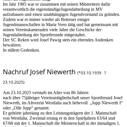
Im Jahr 1985 war er zusammen mit seinen Mitstreitern dafür
verantwortlich die eigenständigeJugendabteilung in MV
aufzubauen und einen unabhängigen Jugendvorstand zu gründen.
Zudem war er immer wieder als Betreuer einiger
Jugendmannschaften in Maria Veen tätig und hat gemeinsam mit
seinen Vereinskameraden viele Jahre die Geschicke der
Jugendabteilung der Sportfreunde mitgestaltet.
Der SC Reken wird Josef Pawig stets ein ehrendes Andenken
bewahren.
In stillem Gedenken.
Nachruf Josef Niewerth
(*03.10.1939 ꝉ
23.10.2025)
Am 23.10.2025 verstarb im Alter von 86 Jahren
nach über 75jähriger Vereinsmitgliedschaft unser Sportfreund Josef
Niewerth, im Altverein Westfalia auch liebevoll „Jupp Niewerth I“
oder „Olle Jupp“ genannt.
Er gehörte jahrelang zu den Leistungsträgern der 1. Mannschaft
von Westfalia. Zweimal errang er in den Spieljahren 63/64 und
67/68 mit der 1. Mannschaft die Meisterschaft in der damaligen 1.