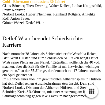
Gold - Ehrenamt (mindestens 30 Jahre
)
Claus Böttcher, Theo Ewering, Walter Kellers, Lothar Knippschild,
Franz Konitzer,
Norbert Looks, Hubert Nienhaus, Reinhard Röttgers, Angelika
Roß, Anton Tauer,
Günter Welzel, Detlef Wiatr
Detlef Wiatr beendet Schiedsrichter-
Karriere
Nach nunmehr 38 Jahren als Schiedsrichter für Westfalia Reken,
Blau Weiß Hülsten und zum Schluss den SC Reken hängt Detlef
Wiatr seine Pfeife an den Nagel. "Eigentlich wollte ich die 40 voll
machen, aber die Zeit für die Familie ist mir inzwischen wichtiger
geworden." so der 55-Jährige, der demnach mit 17 Jahren erstmals
ein Spiel geleitet hat.
Im Rahmen eines von ihm gewünschten Altherrenspiels in Hülsten
hat sich Detlef seinen Abschiedsrahmen gewünscht. Dem sind
Norbert Looks, Obmann der Altherren Hülsten, und Stephan
Schröder, Kreis-SR-Obmann, mit einer Ansetzung am letzten
Samstagnachmittag gegen BW Lavesum nachgekommen.