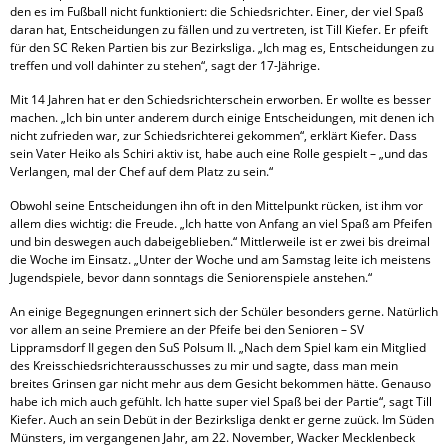
den es im Fußball nicht funktioniert: die Schiedsrichter. Einer, der viel Spaß
daran hat, Entscheidungen zu fällen und zu vertreten, ist Till Kiefer. Er pfeift
für den SC Reken Partien bis zur Bezirksliga. „Ich mag es, Entscheidungen zu
treffen und voll dahinter zu stehen“, sagt der 17-Jährige.
Mit 14 Jahren hat er den Schiedsrichterschein erworben. Er wollte es besser
machen. „Ich bin unter anderem durch einige Entscheidungen, mit denen ich
nicht zufrieden war, zur Schiedsrichterei gekommen“, erklärt Kiefer. Dass
sein Vater Heiko als Schiri aktiv ist, habe auch eine Rolle gespielt – „und das
Verlangen, mal der Chef auf dem Platz zu sein.“
Obwohl seine Entscheidungen ihn oft in den Mittelpunkt rücken, ist ihm vor
allem dies wichtig: die Freude. „Ich hatte von Anfang an viel Spaß am Pfeifen
und bin deswegen auch dabeigeblieben.“ Mittlerweile ist er zwei bis dreimal
die Woche im Einsatz. „Unter der Woche und am Samstag leite ich meistens
Jugendspiele, bevor dann sonntags die Seniorenspiele anstehen.“
An einige Begegnungen erinnert sich der Schüler besonders gerne. Natürlich
vor allem an seine Premiere an der Pfeife bei den Senioren – SV
Lippramsdorf II gegen den SuS Polsum II. „Nach dem Spiel kam ein Mitglied
des Kreisschiedsrichterausschusses zu mir und sagte, dass man mein
breites Grinsen gar nicht mehr aus dem Gesicht bekommen hätte. Genauso
habe ich mich auch gefühlt. Ich hatte super viel Spaß bei der Partie“, sagt Till
Kiefer. Auch an sein Debüt in der Bezirksliga denkt er gerne zuück. Im Süden
Münsters, im vergangenen Jahr, am 22. November, Wacker Mecklenbeck