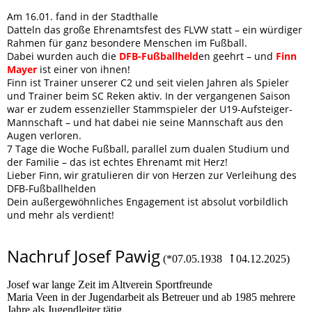
Am 16.01. fand in der Stadthalle
Datteln das große Ehrenamtsfest des FLVW statt – ein würdiger
Rahmen für ganz besondere Menschen im Fußball.
Dabei wurden auch die
DFB-Fußballheld
en geehrt – und
Finn
Mayer
ist einer von ihnen!
Finn ist Trainer unserer C2 und seit vielen Jahren als Spieler
und Trainer beim SC Reken aktiv. In der vergangenen Saison
war er zudem essenzieller Stammspieler der U19-Aufsteiger-
Mannschaft – und hat dabei nie seine Mannschaft aus den
Augen verloren.
7 Tage die Woche Fußball, parallel zum dualen Studium und
der Familie – das ist echtes Ehrenamt mit Herz!
Lieber Finn, wir gratulieren dir von Herzen zur Verleihung des
DFB-Fußballhelden
Dein außergewöhnliches Engagement ist absolut vorbildlich
und mehr als verdient!
Nachruf Josef Pawig
(*07.05.1938 ꝉ 04.12.2025)
Josef war lange Zeit im Altverein Sportfreunde
Maria Veen in der Jugendarbeit als Betreuer und ab 1985 mehrere
Jahre als Jugendleiter tätig.