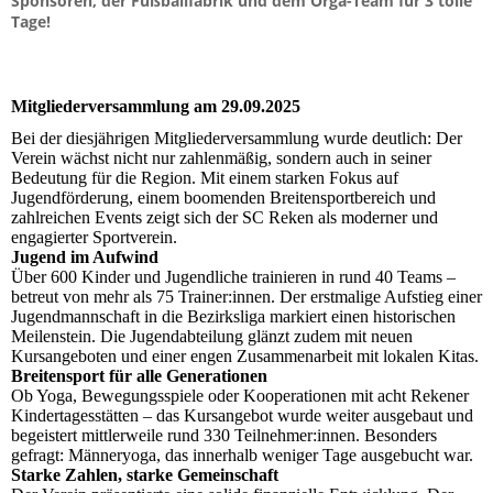
Sponsoren, der Fußballfabrik und dem Orga-Team für 3 tolle
Tage!
Mitgliederversammlung am 29.09.2025
Bei der diesjährigen Mitgliederversammlung wurde deutlich: Der
Verein wächst nicht nur zahlenmäßig, sondern auch in seiner
Bedeutung für die Region. Mit einem starken Fokus auf
Jugendförderung, einem boomenden Breitensportbereich und
zahlreichen Events zeigt sich der SC Reken als moderner und
engagierter Sportverein.
Jugend im Aufwind
Über 600 Kinder und Jugendliche trainieren in rund 40 Teams –
betreut von mehr als 75 Trainer:innen. Der erstmalige Aufstieg einer
Jugendmannschaft in die Bezirksliga markiert einen historischen
Meilenstein. Die Jugendabteilung glänzt zudem mit neuen
Kursangeboten und einer engen Zusammenarbeit mit lokalen Kitas.
Breitensport für alle Generationen
Ob Yoga, Bewegungsspiele oder Kooperationen mit acht Rekener
Kindertagesstätten – das Kursangebot wurde weiter ausgebaut und
begeistert mittlerweile rund 330 Teilnehmer:innen. Besonders
gefragt: Männeryoga, das innerhalb weniger Tage ausgebucht war.
Starke Zahlen, starke Gemeinschaft